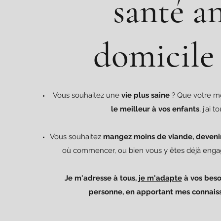
santé a
domicile 
Vous souhaitez une
vie plus saine
? Que votre mo
le meilleur à vos enfants
, j’ai
Vous souhaitez
mangez moins de viande, devenir
où commencer, ou bien vous y êtes déjà engag
Je m'adresse à tous,
je m'adapte
à vos besoi
personne, en apportant mes connais