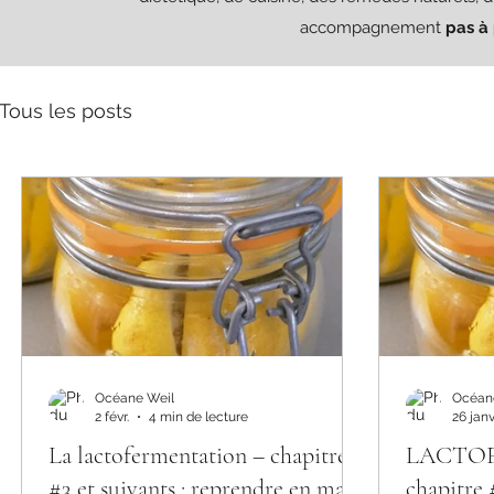
accompagnement
pas à
Tous les posts
Océane Weil
Océan
2 févr.
4 min de lecture
26 janv
La lactofermentation – chapitre
LACTO
#3 et suivants : reprendre en main
chapitre #