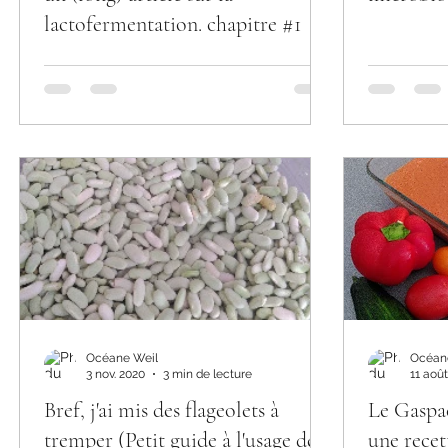
lactofermentation. chapitre #1
Océane Weil
Océan
3 nov. 2020
3 min de lecture
11 aoû
Bref, j'ai mis des flageolets à
Le Gaspac
tremper (Petit guide à l'usage des
une recet