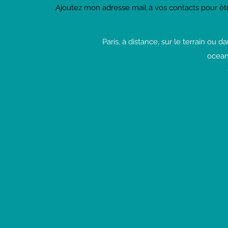
Ajoutez mon adresse mail à vos contacts pour êt
ultra-simples ultra-bons
Paris, à distance, sur le terrain ou
ocean
achet
Réserver 