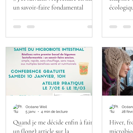
un savoir-faire fondamental
écologiqu
plaisir dan
Océane Weil
Océan
5 janv.
4 min de lecture
28 févr
Quand je me décide enfin à faire
Hiver, fr
un (long) article sur la
microbio