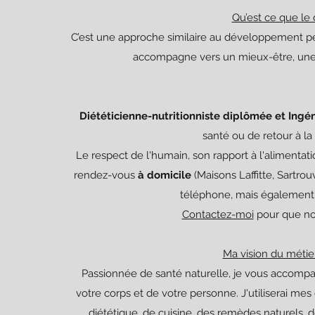
Qu’est ce que le
C’est une approche similaire au développement per
accompagne vers un mieux-être, une s
Diététicienne-nutritionniste diplômée et Ing
santé ou de retour à l
Le respect de l'humain, son rapport à l'alimentati
rendez-vous
à domicile
(Maisons Laffitte, Sartrouv
téléphone, mais égaleme
Contactez-moi
pour que nou
Ma vision du métier
Passionnée de santé naturelle, je vous accompag
votre corps et de votre personne. J'utiliserai me
diététique, de cuisine, des remèdes naturels, d