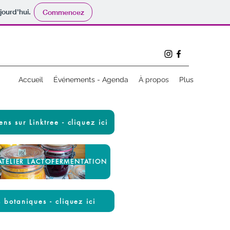
jourd'hui.
Commencez
Accueil
Événements - Agenda
À propos
Plus
ens sur Linktree - cliquez ici
TELIER LACTOFERMENTATION
 botaniques - cliquez ici