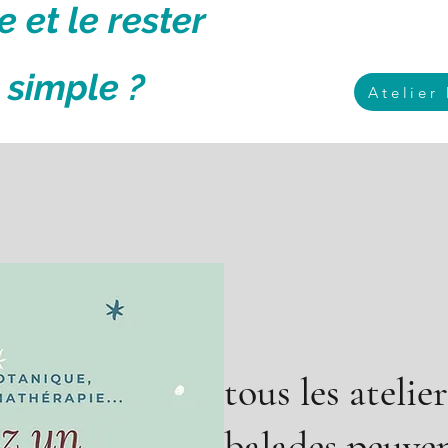
 et le rester
 simple ?
Atelier
tous les atelie
balades peuvent