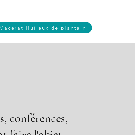
 Macérat Huileux de plantain
rs, conférences,
 faire l'objet